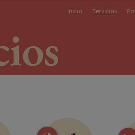
Inicio
Servicios
Po
cios