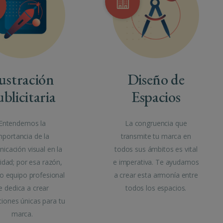
lustración
Diseño de
blicitaria
Espacios
Entendemos la
La congruencia que
mportancia de la
transmite tu marca en
icación visual en la
todos sus ámbitos es vital
cidad; por esa razón,
e imperativa. Te ayudamos
o equipo profesional
a crear esta armonía entre
e dedica a crear
todos los espacios.
aciones únicas para tu
marca.