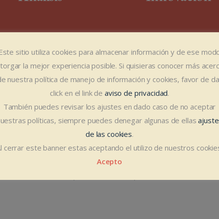
Este sitio utiliza cookies para almacenar información y de ese mod
torgar la mejor experiencia posible. Si quisieras conocer más acer
de nuestra política de manejo de información y cookies, favor de da
click en el link de
aviso de privacidad
.
También puedes revisar los ajustes en dado caso de no aceptar
uestras políticas, siempre puedes denegar algunas de ellas
ajust
de las cookies
.
Worldwide
l cerrar este banner estas aceptando el utilizo de nuestros cookie
Acepto
Tenemos clientes en todo el mundo, no nos
detenemos por las fronteras ni por los idiomas.