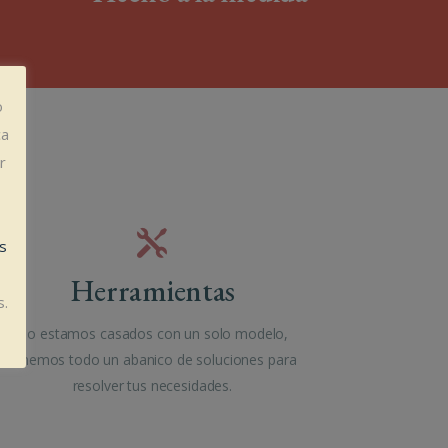
o
ca
r
es
Herramientas
s.
No estamos casados con un solo modelo,
tenemos todo un abanico de soluciones para
resolver tus necesidades.