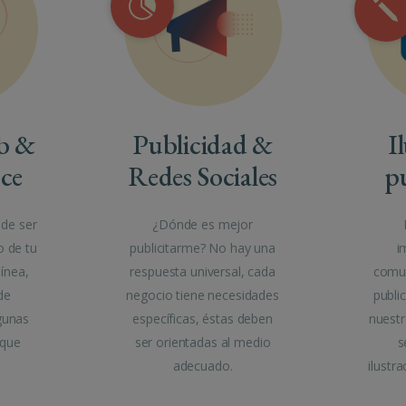
b &
Publicidad &
I
ce
Redes Sociales
pu
de ser
¿Dónde es mejor
o de tu
publicitarme? No hay una
i
ínea,
respuesta universal, cada
comun
de
negocio tiene necesidades
publi
gunas
específicas, éstas deben
nuestr
 que
ser orientadas al medio
s
adecuado.
ilustr