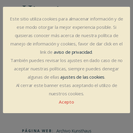
Historia y
Este sitio utiliza cookies para almacenar información y de
cultura
ese modo otorgar la mejor experiencia posible. Si
quisieras conocer más acerca de nuestra política de
Archivo Kunsthaus es un invaluable repositorio
manejo de información y cookies, favor de dar click en el
de información que respalda la obra y
link de
aviso de privacidad
.
trayectoria de algunos de los artistas más
También puedes revisar los ajustes en dado caso de no
importantes de nuestra comunidad.
aceptar nuestras políticas, siempre puedes denegar
Con el fin de organizar y presentar este vasto
algunas de ellas
ajustes de las cookies
.
contenido de manera accesible, hemos creado
Al cerrar este banner estas aceptando el utilizo de
una página web que acomoda la información
nuestros cookies.
de cada artista de forma gráfica, clara y
Acepto
estructurada.
Archivo Kunsthaus
PÁGINA WEB: