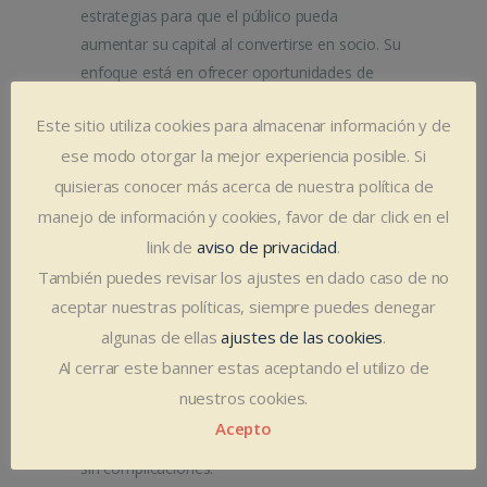
estrategias para que el público pueda
aumentar su capital al convertirse en socio. Su
enfoque está en ofrecer oportunidades de
inversión en la industria del transporte,
Este sitio utiliza cookies para almacenar información y de
brindando una plataforma confiable para que
ese modo otorgar la mejor experiencia posible. Si
los inversionistas puedan crecer junto a la
quisieras conocer más acerca de nuestra política de
empresa.
Para Inversión en Transporte, desarrollamos
manejo de información y cookies, favor de dar click en el
una página web con características clave para
link de
aviso de privacidad
.
asegurar una experiencia de usuario fluida y
También puedes revisar los ajustes en dado caso de no
efectiva. La página es fácil de navegar, con un
aceptar nuestras políticas, siempre puedes denegar
diseño limpio y moderno que facilita el acceso
algunas de ellas
ajustes de las cookies
.
a la información sobre oportunidades de
Al cerrar este banner estas aceptando el utilizo de
inversión. Además, se optimizó para ser rápida
nuestros cookies.
y segura, asegurando que los usuarios puedan
Acepto
realizar consultas y gestionar su participación
sin complicaciones.