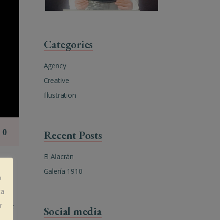
Categories
Agency
Creative
Illustration
Recent Posts
El Alacrán
Galería 1910
o
ca
r
oreet
Social media
ibh