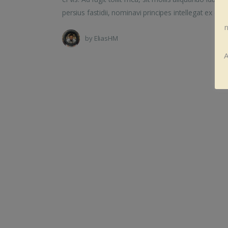
persius fastidii, nominavi principes intellegat ex e
n
by
EliasHM
A