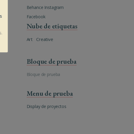
Behance
Instagram
es
Facebook
Nube de etiquetas
s.
Art
Creative
Bloque de prueba
Bloque de prueba
Menu de prueba
Display de proyectos