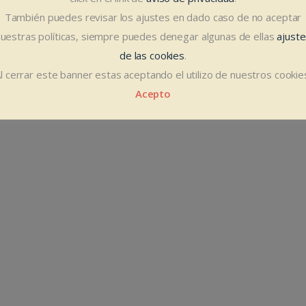
am, qui quaeque consequat te. Libris assentior
También puedes revisar los ajustes en dado caso de no aceptar
uestras políticas, siempre puedes denegar algunas de ellas
ajust
de las cookies
.
l cerrar este banner estas aceptando el utilizo de nuestros cookie
Acepto