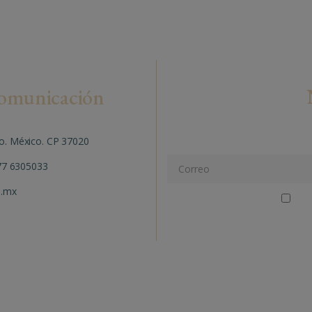
comunicación
Conéctate 
to. México. CP 37020
7 6305033
o.mx
He l