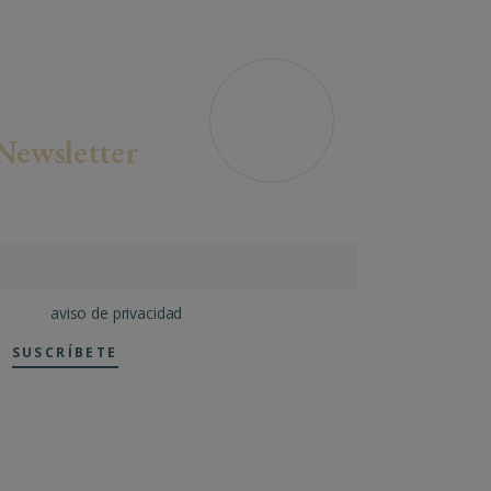
A
G
,
E
O
N
N
C
A
I
V
A
É
U
D
C
E
Newsletter
C
O
M
con nuestro canal de noticias
eído el
aviso de privacidad
SUSCRÍBETE