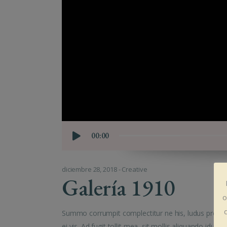
00:00
diciembre 28, 2018
Creative
Galería 1910
o
Summo corrumpit complectitur ne his, ludus propri
ei vis. Ad fugit tollit mea, sit mollis aliquando id