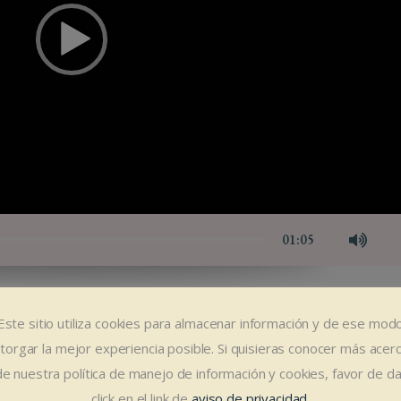
01:05
Este sitio utiliza cookies para almacenar información y de ese mod
torgar la mejor experiencia posible. Si quisieras conocer más acer
de nuestra política de manejo de información y cookies, favor de da
ae no est mazim inciderint ad. Ut mea tota nullam conceptam, atqui la
click en el link de
aviso de privacidad
.
u mei offendit oportere neglegentur, tamquam incorrupte no sea. Duo no n